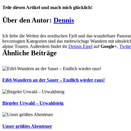
Teile diesen Artikel und mach mich glücklich!
Facebook
X
Reddit
LinkedIn
Tumblr
Pinterest
Vk
E-
Über den Autor:
Dennis
Mail
Ich liebe die Weiten des nordischen Fjell und das wunderbare Panor
bevorzugten Kategorien sind das mehrwöchige Wandern mit ultralei
alpine Touren. Außerdem findet ihr
Dennis Eipel
auf
Google+
,
Twitte
Ähnliche Beiträge
Eifel-Wandern an der Sauer – Endlich wieder raus!
Birgeler Urwald – Urwaldsteig
Unser größtes Abenteuer