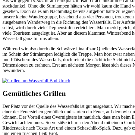
Als wir gegen 19:30Uhr am Parkplatz in Bad Urach ankommen ankom
stockdunkel. Ohne die Stirnlampen hätten wir wohl kaum die Hand 
gesehen. Doch da es am Nachmittag bereits aufgehört hatte zu regnen,
unsere kleine Wandergruppe, bestehend aus vier Personen, trockenen
ausgebauten Wanderweg in die Richtung des Wasserfalls. Der Aufsti
selbst, wird durch viele Treppenstufen erleichtert. Man merkt gleich, d
viele Touristen ausgelegt ist. Aber an diesem klammen Winterabend 
Wasserfall ganz für uns allein.
Während wir also durch die Schwärze hinauf zur Quelle des Wasserfal
im Schein der Stirnlampen lediglich die Treppe. Man hört zwar nebe
und Plätschern des Wasserfalls, doch reicht die nächtliche Sicht nicht
Dimensionen zu erahnen. Erst am nächsten Morgen lässt sich dieses 
bewundern.
Gemütliches Grillen
Der Platz vor der Quelle des Wasserfalls ist gut ausgebaut. Wir mache
einer der Feuerstellen gemütlich und starten ein Feuer, auf dem wir un
können. Der Vorteil eines Overnighters ist natürlich, dass man beim E
Gewicht achten muss. So versüße ich mir den Abend mit einem Cord
Rindersteak nach Texas Art und einem Schaschlik-Spieß. Dazu gab e
und einen frischen Leib Brot.