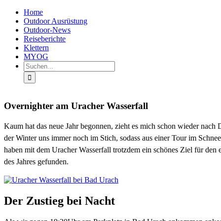
Zum
Facebook
Instagram
X
Rss
Home
Inhalt
Outdoor Ausrüstung
springen
Outdoor-News
Reiseberichte
Klettern
MYOG
Suche
nach:
Overnighter am Uracher Wasserfall
Kaum hat das neue Jahr begonnen, zieht es mich schon wieder nach D
der Winter uns immer noch im Stich, sodass aus einer Tour im Schnee
haben mit dem Uracher Wasserfall trotzdem ein schönes Ziel für den 
des Jahres gefunden.
Der Zustieg bei Nacht