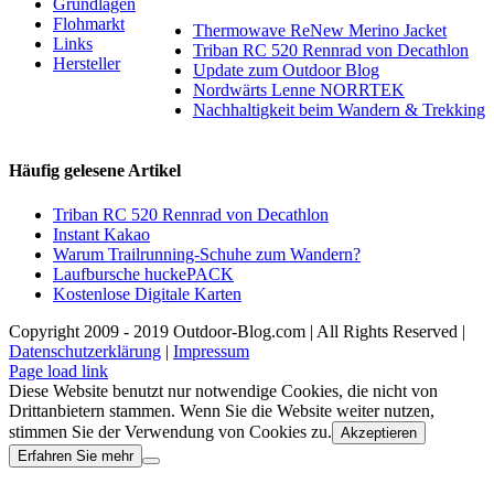
Grundlagen
Flohmarkt
Thermowave ReNew Merino Jacket
Links
Triban RC 520 Rennrad von Decathlon
Hersteller
Update zum Outdoor Blog
Nordwärts Lenne NORRTEK
Nachhaltigkeit beim Wandern & Trekking
Häufig gelesene Artikel
Triban RC 520 Rennrad von Decathlon
Instant Kakao
Warum Trailrunning-Schuhe zum Wandern?
Laufbursche huckePACK
Kostenlose Digitale Karten
Copyright 2009 - 2019 Outdoor-Blog.com | All Rights Reserved |
Datenschutzerklärung
|
Impressum
Facebook
Instagram
X
Rss
Page load link
Diese Website benutzt nur notwendige Cookies, die nicht von
Drittanbietern stammen. Wenn Sie die Website weiter nutzen,
stimmen Sie der Verwendung von Cookies zu.
Akzeptieren
Erfahren Sie mehr
Nach