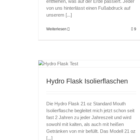
entfliehen, was auf der Erde passiert. Jeder
von uns hinterlässt einen Fußabdruck auf
unserem [...]
Weiterlesen
9
aschen
Birgeler Urwald – Urwaldsteig
Hydro Flask Isolierflaschen
Die Hydro Flask 21 oz Standard Mouth
Isolierflasche begleitet mich jetzt schon seit
fast 2 Jahren zu jeder Jahreszeit und wird
sowohl mit kalten, als auch mit heißen
Getränken von mir befüllt. Das Modell 21 oz
[...]