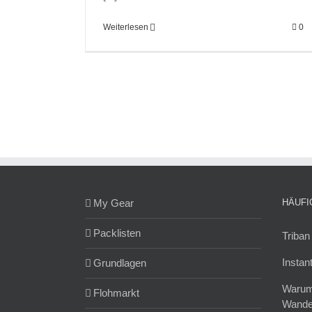
Weiterlesen
0
My Gear
HÄUFI
Packlisten
Triban
Instan
Grundlagen
Warum
Flohmarkt
Wande