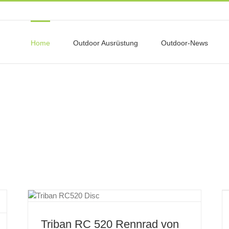
Home
Outdoor Ausrüstung
Outdoor-News
Outdoor Blog
Ultraleicht Trekking by Dennis Eipel
Update zum Outdoor Blog
Triban RC 520 Rennrad von