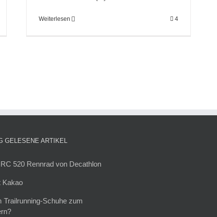
Weiterlesen
4
G GELESENE ARTIKEL
 RC 520 Rennrad von Decathlon
t Kakao
 Trailrunning-Schuhe zum
rn?