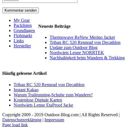
My Gear
Packlisten
Neueste Beiträge
Grundlagen
Flohmarkt
Thermowave ReNew Merino Jacket
Links
Triban RC 520 Rennrad von Decathlon
Hersteller
Update zum Outdoor Blog
Nordwärts Lenne NORRTEK
Nachhaltigkeit beim Wandern & Trekking
Häufig gelesene Artikel
Triban RC 520 Rennrad von Decathlon
Instant Kakao
Warum Trailrunning-Schuhe zum Wandern?
Kostenlose Digitale Karten
Nordwärts Lenne EtaProof Jacke
Copyright 2009 - 2019 Outdoor-Blog.com | All Rights Reserved |
Datenschutzerklärung
|
Impressum
Facebook
Instagram
X
Rss
Page load link