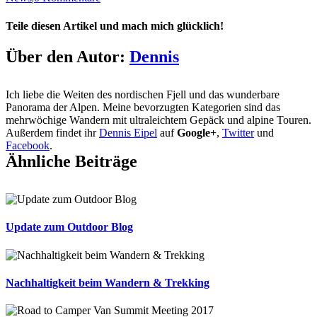
Teile diesen Artikel und mach mich glücklich!
Facebook
X
Reddit
LinkedIn
Tumblr
Pinterest
Vk
E-
Über den Autor:
Dennis
Mail
Ich liebe die Weiten des nordischen Fjell und das wunderbare
Panorama der Alpen. Meine bevorzugten Kategorien sind das
mehrwöchige Wandern mit ultraleichtem Gepäck und alpine Touren.
Außerdem findet ihr
Dennis Eipel
auf
Google+
,
Twitter
und
Facebook
.
Ähnliche Beiträge
Update zum Outdoor Blog
Nachhaltigkeit beim Wandern & Trekking