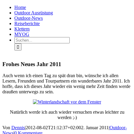
Zum
Facebook
Instagram
X
Rss
Home
Inhalt
Outdoor Ausrüstung
springen
Outdoor-News
Reiseberichte
Klettern
MYOG
Suche
nach:
Frohes Neues Jahr 2011
Auch wenn ich einen Tag zu spät dran bin, wünsche ich allen
Lesern, Freunden und Tourpartnern ein wunderbares Jahr 2011. Ich
hoffe, dass ich dieses Jahr wieder ein wenig mehr Zeit finden werde
draußen unterwegs zu sein.
Natürlich werde ich auch wieder versuchen etwas leichter zu
werden ;-)
Von
Dennis
|
2012-08-02T21:12:37+02:00
2. Januar 2011
|
Outdoor-
News
|
0 Kommentare