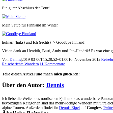
Ein guter Abschluss der Tour!
Mein Setup für Finnland im Winter
hofnarr (links) und Ich (rechts) -> Goodbye Finland!
Vielen dank an Hendrik, Basti, Andy und Jan-Hendrik! Es war eine g
Von
Dennis
|
2019-03-06T15:28:52+01:00
10. November 2012
|
Reisebe
Reiseberichte Wandern
|
11 Kommentare
Teile diesen Artikel und mach mich glücklich!
Facebook
X
Reddit
LinkedIn
Tumblr
Pinterest
Vk
E-
Über den Autor:
Dennis
Mail
Ich liebe die Weiten des nordischen Fjell und das wunderbare Panor
bevorzugten Kategorien sind das mehrwöchige Wandern mit ultralei
alpine Touren. Außerdem findet ihr
Dennis Eipel
auf
Google+
,
Twitte