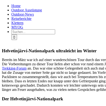
Zum
Facebook
Instagram
X
Rss
Home
Inhalt
Outdoor Ausrüstung
springen
Outdoor-News
Reiseberichte
Klettern
MYOG
Suche
nach:
Helvetinjärvi-Nationalpark ultraleicht im Winter
Bereits im März war ich auf einer wunderschönen Tour durch das ver
Die Vorbereitungen zu dieser Tour liefen aber schon vor rund einem
Trekking-Forum
an. Das war eine schöne Gelegenheit sich auch mal of
hat die Zusage von meiner Seite gar nicht so lange gedauert. Im Vorf
Packlisten so zusammengestellt, dass wir auch bei Temperaturen bis
bleiben. Dass es letzten Endes nur knapp unter den Gefrierpunkt ging
keineswegs geschadet. Dadurch konnten wir leichter unterwegs sein
länger am Feuer ausgehalten, was zu vielen netten Gesprächen geführt
Der Helvetinjärvi-Nationalpark