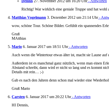
Dennis
27. November 2012 um 16:20 Uhr
- Antworten
Richtig! War wirklich eine geniale Truppe und hat wohl 
Matthias Vogelmann
3. Dezember 2012 um 21:14 Uhr
- Antw
wow, schöne Tour. Schöne Bilder. Gefühlt ein spannendes Erle
Gruß
MAtthias
Mario
6. Januar 2017 um 18:51 Uhr
- Antworten
Auch wenn die Wintertour etwas älter ist, macht sie Laune auf
Außerdem ist es manchmal ganz nützlich, wenn man einen Erle
Abstand schreibt, dann wird er nicht so lang und es kommt nich
Details mit rein… ;-)
Gab es nach den Jahren denn schon mal wieder eine Wiederho
Gruß Mario
Carsten
6. Januar 2017 um 20:22 Uhr
- Antworten
HI Dennis,